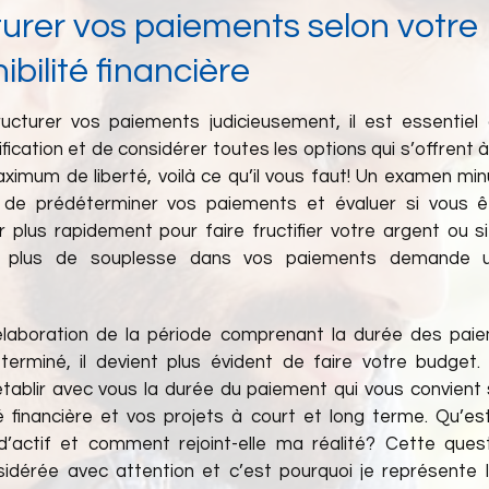
turer vos paiements selon votre
ibilité financière
ructurer vos paiements judicieusement, il est essentiel 
fication et de considérer toutes les options qui s’offrent 
aximum de liberté, voilà ce qu’il vous faut! Un examen mi
 de prédéterminer vos paiements et évaluer si vous ê
 plus rapidement pour faire fructifier votre argent ou s
e plus de souplesse dans vos paiements demande 
élaboration de la période comprenant la durée des pai
terminé, il devient plus évident de faire votre budget.
tablir avec vous la durée du paiement qui vous convient 
ité financière et vos projets à court et long terme. Qu’es
 d’actif et comment rejoint-elle ma réalité? Cette ques
sidérée avec attention et c’est pourquoi je représente l