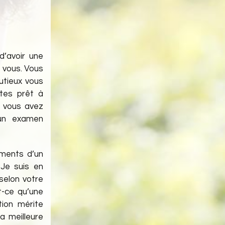
d’avoir une
à vous. Vous
nutieux vous
tes prêt à
i vous avez
un examen
ements d’un
 Je suis en
selon votre
t-ce qu’une
tion mérite
a meilleure