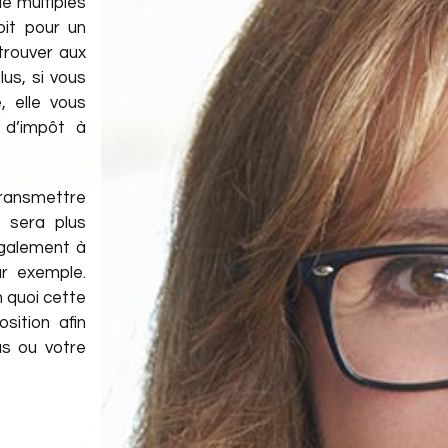
de multiples
it pour un
trouver aux
us, si vous
, elle vous
 d’impôt à
transmettre
l sera plus
également à
r exemple.
n quoi cette
sition afin
us ou votre