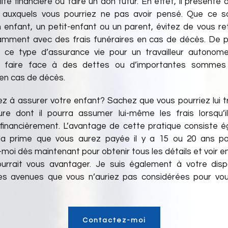
ité financière ou faire un don futur. En effet, il présente 
 auxquels vous pourriez ne pas avoir pensé. Que ce so
un enfant, un petit-enfant ou un parent, évitez de vous re
amment avec des frais funéraires en cas de décès. De pl
 ce type d’assurance vie pour un travailleur autonome
e faire face à des dettes ou d’importantes sommes
en cas de décès.
z à assurer votre enfant? Sachez que vous pourriez lui 
ure dont il pourra assumer lui-même les frais lorsqu’i
inancièrement. L’avantage de cette pratique consiste 
 la prime que vous aurez payée il y a 15 ou 20 ans pa
oi dès maintenant pour obtenir tous les détails et voir e
ourrait vous avantager. Je suis également à votre dispo
les avenues que vous n’auriez pas considérées pour vo
Contactez-moi