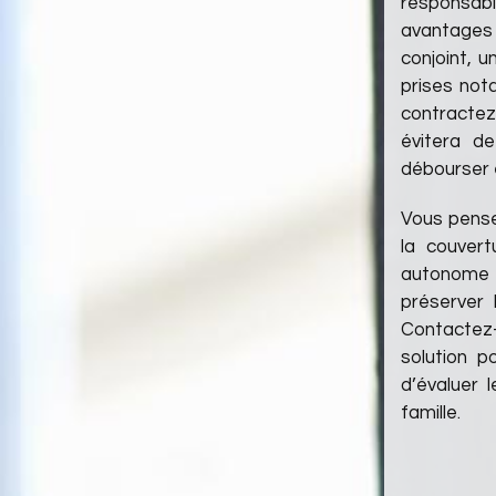
responsabil
avantages
conjoint, 
prises not
contractez
évitera d
débourser 
Vous pense
la couvert
autonome f
préserver
Contactez-m
solution p
d’évaluer 
famille.