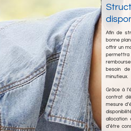
Struc
dispon
Afin de st
bonne plani
offrir un m
permettra
rembourser
besoin d
minutieux.
Grâce à l’
contrat dé
mesure d’é
disponibil
allocation
d’être con